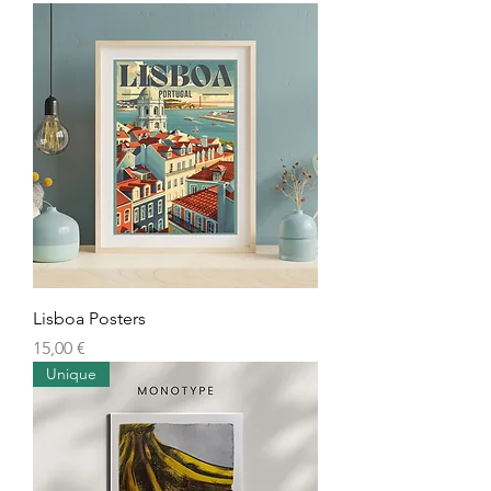
Lisboa Posters
Preço
15,00 €
Unique